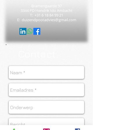
Bramengaarde 97
3344 PD Hendrik Ido Ambacht
T:
+31 6 18 84 99 21
E:
duizendpootadvies@gmail.com
Contact