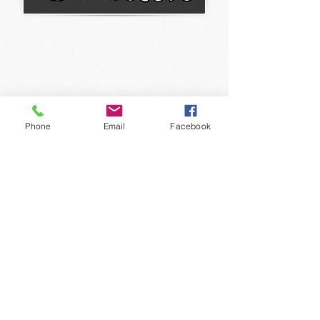
Phone
Email
Facebook
​T:
+31618849921